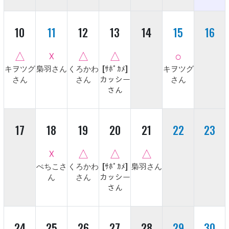
10
11
12
13
14
15
16
△
☓
△
△
○
キヲツグ
梟羽さん
くろかわ
[ｻﾎﾟｶﾒ]
キヲツグ
さん
さん
カッシー
さん
さん
17
18
19
20
21
22
23
☓
△
△
△
ぺちこさ
くろかわ
[ｻﾎﾟｶﾒ]
梟羽さん
ん
さん
カッシー
さん
24
25
26
27
28
29
30