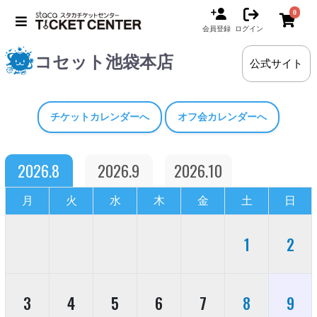
0
会員登録
ログイン
コセット池袋本店
公式サイト
チケットカレンダーへ
オフ会カレンダーへ
2026.8
2026.9
2026.10
月
火
水
木
金
土
日
1
2
3
4
5
6
7
8
9