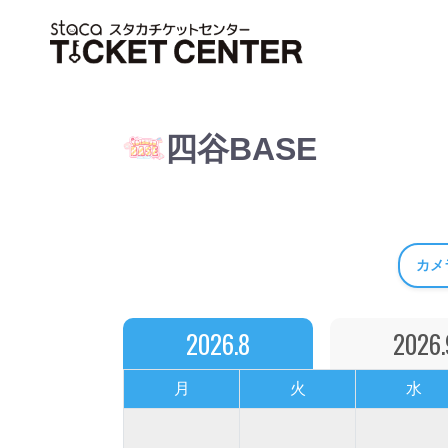
四谷BASE
カメ
2026.8
2026.
月
火
水