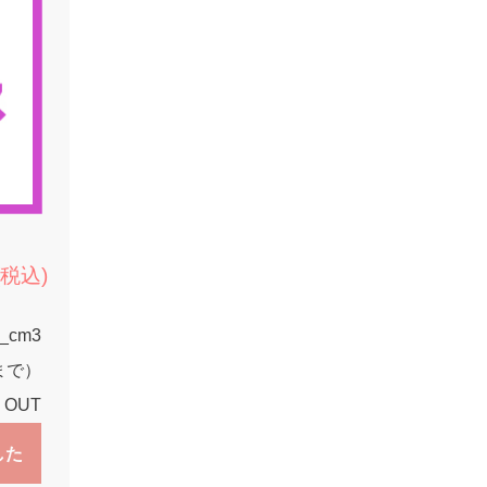
(税込)
1_cm3
9まで）
 OUT
した