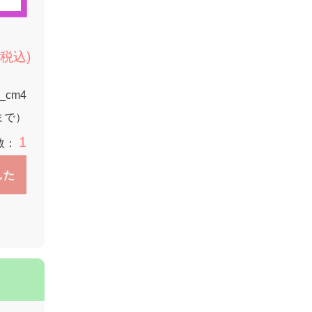
(税込)
1_cm4
9まで）
1
数：
した