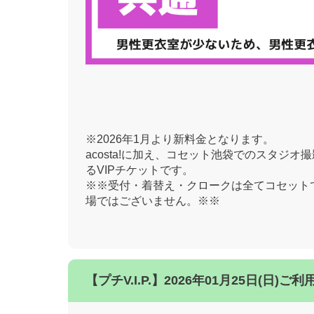
※2026年1月より新料金となります。
acosta!に加え、コセット池袋でのスタジオ
るVIPチケットです。
※※受付・着替え・クロークは全てコセットです。
場ではございません。※※
【プチV.I.P.】2026年01月25日(日)ご