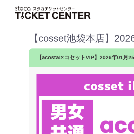
【cosset池袋本店】2
【acosta!×コセットVIP】2026年01