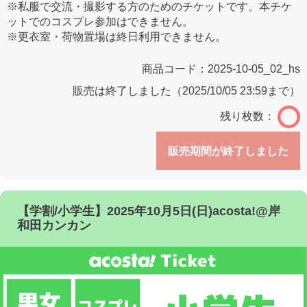
※私服で交流・撮影する方のためのチケットです。本チケ
ットでのコスプレ参加はできません。
※更衣室・荷物置場は終日利用できません。
商品コード：
2025-10-05_02_hs
販売は終了しました（2025/10/05 23:59まで）
残り枚数：
販売期間が終了しました
【学割/小学生】2025年10月5日(日)acosta!@岸
和田カンカン