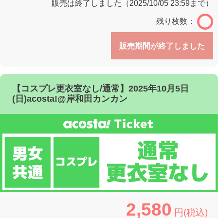
販売は終了しました（2025/10/05 23:59まで）
残り枚数：
販売期間が終了しました
【コスプレ更衣室なし/通常】2025年10月5日
(日)acosta!@岸和田カンカン
2,580
円(税込)