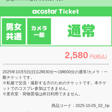
2,580
円(税込)
2025年10月5日(日)12時30分〜19時00分の通常/カメラ・一
般チケットです。
※私服で交流・撮影する方のためのチケットです。本チケ
ットでのコスプレ参加はできません。
※更衣室・荷物置場は終日利用できません。
商品コード：
2025-10-05_02_hp