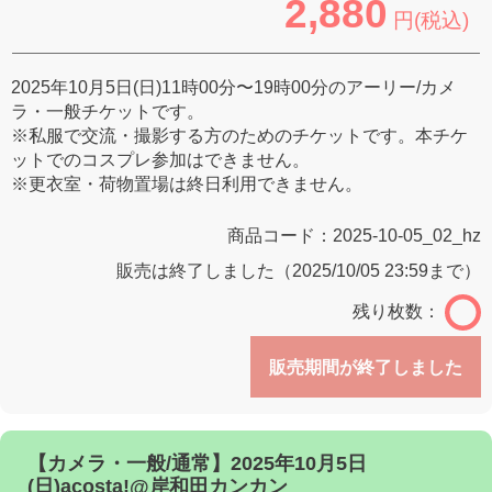
2,880
円(税込)
2025年10月5日(日)11時00分〜19時00分のアーリー/カメ
ラ・一般チケットです。
※私服で交流・撮影する方のためのチケットです。本チケ
ットでのコスプレ参加はできません。
※更衣室・荷物置場は終日利用できません。
商品コード：
2025-10-05_02_hz
販売は終了しました（2025/10/05 23:59まで）
残り枚数：
販売期間が終了しました
【カメラ・一般/通常】2025年10月5日
(日)acosta!@岸和田カンカン