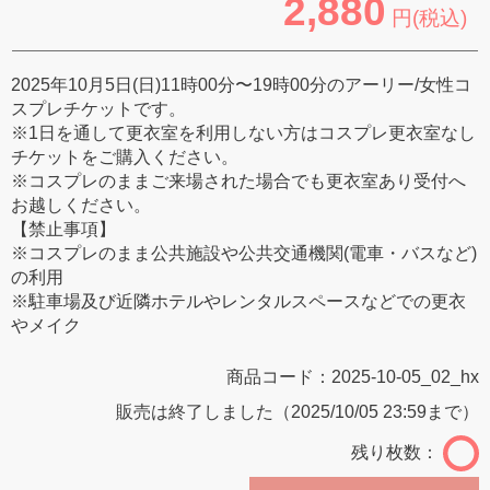
2,880
円(税込)
2025年10月5日(日)11時00分〜19時00分のアーリー/女性コ
スプレチケットです。
※1日を通して更衣室を利用しない方はコスプレ更衣室なし
チケットをご購入ください。
※コスプレのままご来場された場合でも更衣室あり受付へ
お越しください。
【禁止事項】
※コスプレのまま公共施設や公共交通機関(電車・バスなど)
の利用
※駐車場及び近隣ホテルやレンタルスペースなどでの更衣
やメイク
商品コード：
2025-10-05_02_hx
販売は終了しました（2025/10/05 23:59まで）
残り枚数：