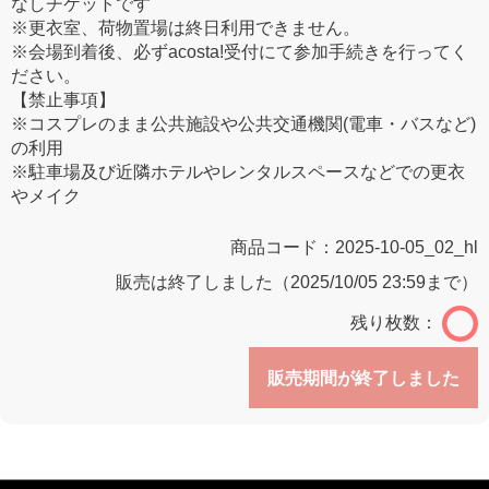
なしチケットです
※更衣室、荷物置場は終日利用できません。
※会場到着後、必ずacosta!受付にて参加手続きを行ってく
ださい。
【禁止事項】
※コスプレのまま公共施設や公共交通機関(電車・バスなど)
の利用
※駐車場及び近隣ホテルやレンタルスペースなどでの更衣
やメイク
商品コード：
2025-10-05_02_hl
販売は終了しました（2025/10/05 23:59まで）
残り枚数：
販売期間が終了しました