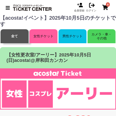
0
会員登録
ログイン
【acosta!イベント】2025年10月5日のチケットで
す
カメラ・車・
全て
女性チケット
男性チケット
その他
【女性更衣室/アーリー】2025年10月5日
(日)acosta!@岸和田カンカン