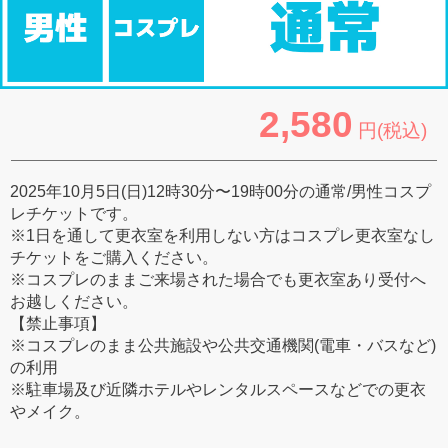
2,580
円(税込)
2025年10月5日(日)12時30分〜19時00分の通常/男性コスプ
レチケットです。
※1日を通して更衣室を利用しない方はコスプレ更衣室なし
チケットをご購入ください。
※コスプレのままご来場された場合でも更衣室あり受付へ
お越しください。
【禁止事項】
※コスプレのまま公共施設や公共交通機関(電車・バスなど)
の利用
※駐車場及び近隣ホテルやレンタルスペースなどでの更衣
やメイク。