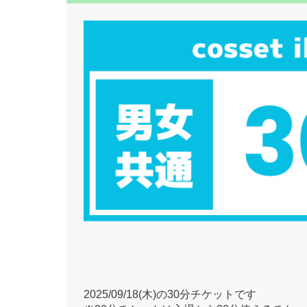
2025/09/18(木)の30分チケットです