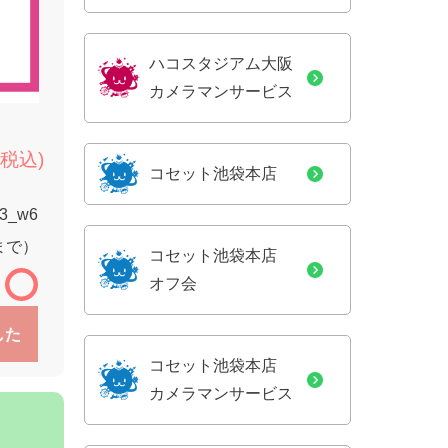
ハコスタジアム大阪
カメラマンサービス
(税込)
コセット池袋本店
03_w6
9まで）
コセット池袋本店
オフ会
：
した
コセット池袋本店
カメラマンサービス