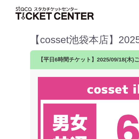
【cosset池袋本店】2
【平日6時間チケット】2025/09/18(木