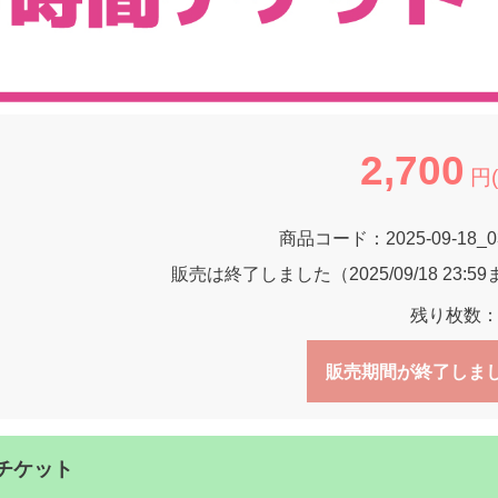
2,700
円
商品コード：
2025-09-18_
販売は終了しました（2025/09/18 23:5
残り枚数
販売期間が終了しま
用チケット